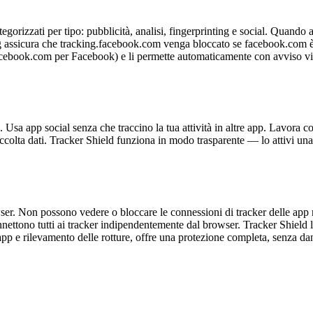
tegorizzati per tipo: pubblicità, analisi, fingerprinting e social. Quando
assicura che tracking.facebook.com venga bloccato se facebook.com è nel
acebook.com per Facebook) e li permette automaticamente con avviso visib
. Usa app social senza che traccino la tua attività in altre app. Lavora 
raccolta dati. Tracker Shield funziona in modo trasparente — lo attivi un
owser. Non possono vedere o bloccare le connessioni di tracker delle ap
connettono tutti ai tracker indipendentemente dal browser. Tracker Shield 
pp e rilevamento delle rotture, offre una protezione completa, senza da