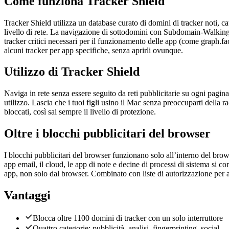
Come funziona Tracker Shield
Tracker Shield utilizza un database curato di domini di tracker noti, ca
livello di rete. La navigazione di sottodomini con Subdomain-Walking 
tracker critici necessari per il funzionamento delle app (come graph.f
alcuni tracker per app specifiche, senza aprirli ovunque.
Utilizzo di Tracker Shield
Naviga in rete senza essere seguito da reti pubblicitarie su ogni pagina
utilizzo. Lascia che i tuoi figli usino il Mac senza preoccuparti della 
bloccati, così sai sempre il livello di protezione.
Oltre i blocchi pubblicitari del browser
I blocchi pubblicitari del browser funzionano solo all’interno del br
app email, il cloud, le app di note e decine di processi di sistema si 
app, non solo dal browser. Combinato con liste di autorizzazione per a
Vantaggi
Blocca oltre 1100 domini di tracker con un solo interruttore
Quattro categorie: pubblicità, analisi, fingerprinting, social