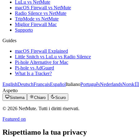
LuLu vs NetMute
macOS Firewall vs NetMute
Radio Silence vs NetMute
TripMode vs NetMute
Miglior Firewall Mac
Supporto
Guides
macOS Firewall Explained
Little Snitch vs LuLu vs Radio Silence
Pi-hole Alternative for Mac
Pi-hole vs AdGuard
What Is a Tracker?
English
Deutsch
Français
Español
Italiano
Português
Nederlands
Norsk
Aspetto
Sistema
Chiaro
Scuro
© 2026 NetMute. Tutti i diritti riservati.
Featured on
Rispettiamo la tua privacy