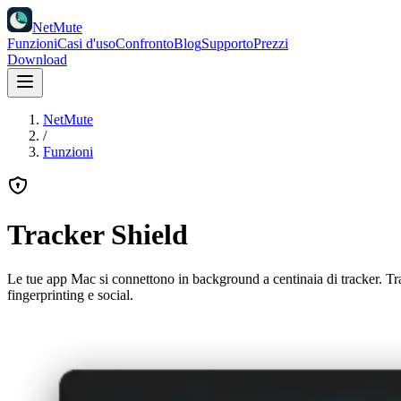
NetMute
Funzioni
Casi d'uso
Confronto
Blog
Supporto
Prezzi
Download
NetMute
/
Funzioni
Tracker Shield
Le tue app Mac si connettono in background a centinaia di tracker. Trac
fingerprinting e social.