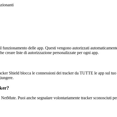
nzionanti
 per il funzionamento delle app. Questi vengono autorizzati automaticame
e creare liste di autorizzazione personalizzate per ogni app.
cker Shield blocca le connessioni dei tracker da TUTTE le app sul tuo M
giungere.
cker?
i NetMute. Puoi anche segnalare volontariamente tracker sconosciuti per 