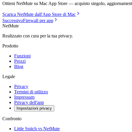
Ottieni NetMute su Mac App Store — acquisto singolo, aggiornamenti
Scarica NetMute dall'App Store di Mac
Successivo
Firewall per app
NetMute
Realizzato con cura per la tua privacy.
Prodotto
Funzioni
Prezzi
Blog
Legale
Privacy
Termini di utilizzo
Impressum
Privacy dell'app
Impostazioni privacy
Confronto
Little Snitch vs NetMute