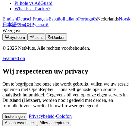
Pi-hole vs AdGuard
What Is a Tracker?
English
Deutsch
Français
Español
Italiano
Português
Nederlands
Norsk
日本語
한국어
Русский
Weergave
Systeem
Licht
Donker
© 2026 NetMute. Alle rechten voorbehouden.
Featured on
Wij respecteren uw privacy
Om te begrijpen hoe onze site wordt gebruikt, willen we uw sessie
opnemen met OpenReplay — ons zelf-gehoste open-source
analytisch hulpmiddel. Gegevens blijven op onze eigen servers in
Duitsland (Hetzner), worden nooit gedeeld met derden, en
formulierinvoer wordt al in uw browser genegeerd.
·
Privacybeleid
·
Colofon
Instellingen
Alleen essentieel
Alles accepteren