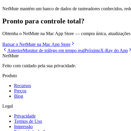
NetMute mantém um banco de dados de rastreadores conhecidos, redes
Pronto para controle total?
Obtenha o NetMute na Mac App Store — compra única, atualizações v
Baixar o NetMute na Mac App Store
Anterior
Monitor de tráfego em tempo real
Próximo
X-Ray do App
NetMute
Feito com cuidado pela sua privacidade.
Produto
Recursos
Preços
Blog
Legal
Privacidade
Termos de Uso
Impressão