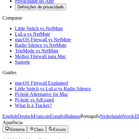
Privacidade do App
Definições de privacidade
Comparar
Little Snitch vs NetMute
LuLu vs NetMute
macOS Firewall vs NetMute
Radio Silence vs NetMute
TripMode vs NetMute
Melhor Firewall para Mac
Suporte
Guides
macOS Firewall Explained
Little Snitch vs LuLu vs Radio Silence
Pi-hole Alternative for Mac
Pi-hole vs AdGuard
What Is a Tracker?
English
Deutsch
Français
Español
Italiano
Português
Nederlands
Norsk
Aparência
Sistema
Claro
Escuro