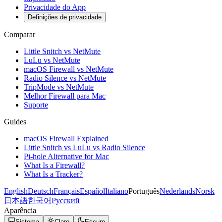
Privacidade do App
Definições de privacidade
Comparar
Little Snitch vs NetMute
LuLu vs NetMute
macOS Firewall vs NetMute
Radio Silence vs NetMute
TripMode vs NetMute
Melhor Firewall para Mac
Suporte
Guides
macOS Firewall Explained
Little Snitch vs LuLu vs Radio Silence
Pi-hole Alternative for Mac
What Is a Firewall?
What Is a Tracker?
English
Deutsch
Français
Español
Italiano
Português
Nederlands
Norsk
日本語
한국어
Русский
Aparência
Sistema
Claro
Escuro