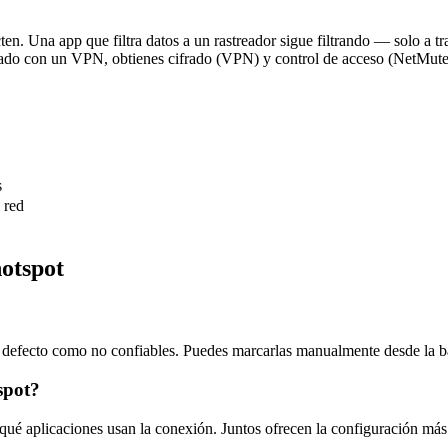
ten. Una app que filtra datos a un rastreador sigue filtrando — solo a t
nado con un VPN, obtienes cifrado (VPN) y control de acceso (NetMute
s
 red
hotspot
r defecto como no confiables. Puedes marcarlas manualmente desde la 
spot?
 qué aplicaciones usan la conexión. Juntos ofrecen la configuración más