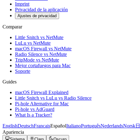
Imprint
Privacidad de la aplicación
Ajustes de privacidad
Comparar
Little Snitch vs NetMute
LuLu vs NetMute
macOS Firewall vs NetMute
Radio Silence vs NetMute
TripMode vs NetMute
Mejor cortafuegos para Mac
Soporte
Guides
macOS Firewall Explained
Little Snitch vs LuLu vs Radio Silence
Pi-hole Alternative for Mac
Pi-hole vs AdGuard
What Is a Tracker?
English
Deutsch
Français
Español
Italiano
Português
Nederlands
Norsk
Apariencia
Sistema
Claro
Oscuro