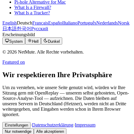
Pi-hole Alternative for Mac
What Is a Firewall?
What Is a Tracker?
English
Deutsch
Français
Español
Italiano
Português
Nederlands
Norsk
日本語
한국어
Русский
Erscheinungsbild
System
Hell
Dunkel
© 2026 NetMute. Alle Rechte vorbehalten.
Featured on
Wir respektieren Ihre Privatsphäre
Um zu verstehen, wie unsere Seite genutzt wird, würden wir Ihre
Sitzung gern mit OpenReplay — unserem selbst gehosteten, Open-
Source-Analyse-Tool — aufzeichnen. Die Daten bleiben auf
unseren Servern in Deutschland (Hetzner), werden nicht an Dritte
weitergegeben, und Eingaben werden schon in Ihrem Browser
ignoriert.
·
Datenschutzerklärung
·
Impressum
Einstellungen
Nur notwendige
Alle akzeptieren