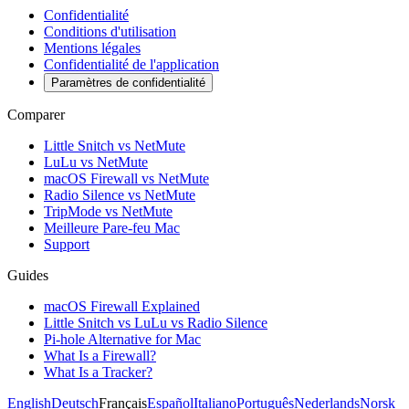
Confidentialité
Conditions d'utilisation
Mentions légales
Confidentialité de l'application
Paramètres de confidentialité
Comparer
Little Snitch vs NetMute
LuLu vs NetMute
macOS Firewall vs NetMute
Radio Silence vs NetMute
TripMode vs NetMute
Meilleure Pare-feu Mac
Support
Guides
macOS Firewall Explained
Little Snitch vs LuLu vs Radio Silence
Pi-hole Alternative for Mac
What Is a Firewall?
What Is a Tracker?
English
Deutsch
Français
Español
Italiano
Português
Nederlands
Norsk