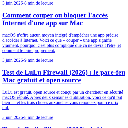
3 juin 2026
·
8 min de lecture
Comment couper ou bloquer l'accès
Internet d'une app sur Mac
macOS n'offre aucun moyen intégré d'empêcher une app précise
d'accéder à Internet. Voici ce que « couper » une app signifie
vraiment, pourquoi c'est plus compliqué que ça ne devrait l'être, et
comment le faire proprement.
3 juin 2026
·
9 min de lecture
Test de LuLu Firewall (2026) : le pare-feu
Mac gratuit et open source
LuLu est gratuit, open source et conçu par un chercheur en sécurité
macOS réputé. Après deux semaines d'utilisation, voici ce qu'il fait
bien — et les trois choses auxquelles vous renoncez pour ce prix
nul.
3 juin 2026
·
8 min de lecture