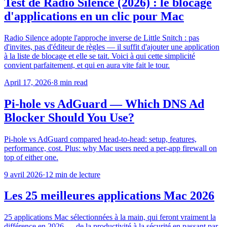
Test de Radio Silence (2026) : le blocage
d'applications en un clic pour Mac
Radio Silence adopte l'approche inverse de Little Snitch : pas
d'invites, pas d'éditeur de règles — il suffit d'ajouter une application
à la liste de blocage et elle se tait. Voici à qui cette simplicité
convient parfaitement, et qui en aura vite fait le tour.
April 17, 2026
·
8 min read
Pi-hole vs AdGuard — Which DNS Ad
Blocker Should You Use?
Pi-hole vs AdGuard compared head-to-head: setup, features,
performance, cost. Plus: why Mac users need a per-app firewall on
top of either one.
9 avril 2026
·
12 min de lecture
Les 25 meilleures applications Mac 2026
25 applications Mac sélectionnées à la main, qui feront vraiment la
différence en 2026 — de la productivité à la sécurité en passant par