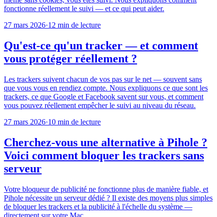
fonctionne réellement le suivi — et ce qui peut aider.
27 mars 2026
·
12 min de lecture
Qu'est-ce qu'un tracker — et comment
vous protéger réellement ?
Les trackers suivent chacun de vos pas sur le net — souvent sans
que vous vous en rendiez compte. Nous expliquons ce que sont les
trackers, ce que Google et Facebook savent sur vous, et comment
vous pouvez réellement empêcher le suivi au niveau du réseau.
27 mars 2026
·
10 min de lecture
Cherchez-vous une alternative à Pihole ?
Voici comment bloquer les trackers sans
serveur
Votre bloqueur de publicité ne fonctionne plus de manière fiable, et
Pihole nécessite un serveur dédié ? Il existe des moyens plus simples
de bloquer les trackers et la publicité à l'échelle du système —
directement sur votre Mac.