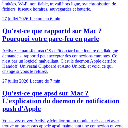
limitées, Wi-Fi non fiable, travail hors ligne, synchronisation de
fichiers, fuseaux horaires, sauvegardes et batterie.
27 juillet 2026
·
Lecture en 6 min
Qu'est-ce que rapportd sur Mac ?
Pourquoi votre pare-feu en parle
Activez le pare-feu macOS et tôt ou tard une fenêtre de dialogue
demande si rapportd peut accepter des connexions entrantes. Ce
n'est pas un logiciel malveillant. C'est le daemon Apple derrière
Handoff, Universal Clipboard et Auto Unlock, et voici ce qui
change si vous le refusez.
27 juillet 2026
·
Lecture de 7 min
Qu'est-ce que apsd sur Mac ?
L'explication du daemon de notification
push d'Apple
Vous avez ouvert Activity Monitor ou un moniteur réseau et avez
trouvé un processus appelé apsd maintenant une connexion ouverte.