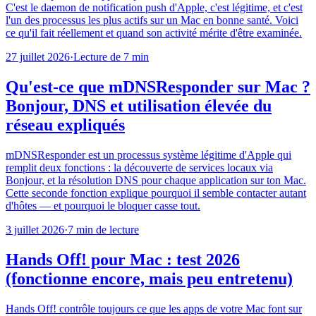
C'est le daemon de notification push d'Apple, c'est légitime, et c'est
l'un des processus les plus actifs sur un Mac en bonne santé. Voici
ce qu'il fait réellement et quand son activité mérite d'être examinée.
27 juillet 2026
·
Lecture de 7 min
Qu'est-ce que mDNSResponder sur Mac ?
Bonjour, DNS et utilisation élevée du
réseau expliqués
mDNSResponder est un processus système légitime d'Apple qui
remplit deux fonctions : la découverte de services locaux via
Bonjour, et la résolution DNS pour chaque application sur ton Mac.
Cette seconde fonction explique pourquoi il semble contacter autant
d'hôtes — et pourquoi le bloquer casse tout.
3 juillet 2026
·
7 min de lecture
Hands Off! pour Mac : test 2026
(fonctionne encore, mais peu entretenu)
Hands Off! contrôle toujours ce que les apps de votre Mac font sur