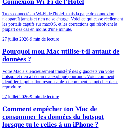
Connexion Wi-Fi de l'Hôtel
Tu es connecté au Wi-Fi de l'hôtel, mais la page de connexion
n'apparaît jamais et rien ne se charge. Voici ce qui casse réellement
les portails captifs sur macOS, et les corrections qui résolvent la
plupart des cas en moins d'une minute.
27 juillet 2026
·
9 min de lecture
Pourquoi mon Mac utilise-t-il autant de
données ?
Votre Mac a silencieusement transféré des gigaoctets via votre
hotspot et rien à l'écran n'a expliqué pourquoi. Voici comment
identifier l'application responsable, et comment l'empêcher de se
reproduire.
27 juillet 2026
·
9 min de lecture
Comment empêcher ton Mac de
consommer les données du hotspot
lorsque tu le relies à un iPhone ?