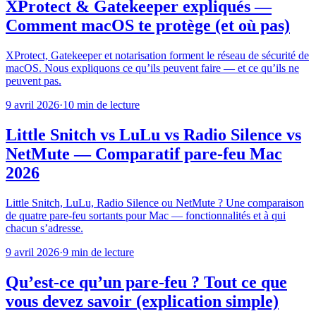
XProtect & Gatekeeper expliqués —
Comment macOS te protège (et où pas)
XProtect, Gatekeeper et notarisation forment le réseau de sécurité de
macOS. Nous expliquons ce qu’ils peuvent faire — et ce qu’ils ne
peuvent pas.
9 avril 2026
·
10 min de lecture
Little Snitch vs LuLu vs Radio Silence vs
NetMute — Comparatif pare-feu Mac
2026
Little Snitch, LuLu, Radio Silence ou NetMute ? Une comparaison
de quatre pare-feu sortants pour Mac — fonctionnalités et à qui
chacun s’adresse.
9 avril 2026
·
9 min de lecture
Qu’est-ce qu’un pare-feu ? Tout ce que
vous devez savoir (explication simple)