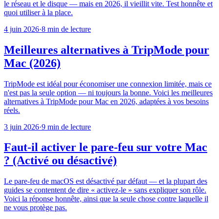
le réseau et le disque — mais en 2026, il vieillit vite. Test honnête et
quoi utiliser à la place.
4 juin 2026
·
8 min de lecture
Meilleures alternatives à TripMode pour
Mac (2026)
TripMode est idéal pour économiser une connexion limitée, mais ce
n'est pas la seule option — ni toujours la bonne. Voici les meilleures
alternatives à TripMode pour Mac en 2026, adaptées à vos besoins
réels.
3 juin 2026
·
9 min de lecture
Faut-il activer le pare-feu sur votre Mac
? (Activé ou désactivé)
Le pare-feu de macOS est désactivé par défaut — et la plupart des
guides se contentent de dire « activez-le » sans expliquer son rôle.
Voici la réponse honnête, ainsi que la seule chose contre laquelle il
ne vous protège pas.