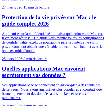
27 mars 2026
·
15 min de lecture
Protection de la vie privée sur Mac : le
guide complet 2026
Apple mise sur la confidentialité — mais à quel point votre Mac est-
il vraiment sécurisé ? Ce guide vous montre toutes les configurations
de confidentialité, explique pourquoi le pare-feu intégré ne suffit
pas, et comment obtenir une véritable protection sur Internet avec le
bon ensemble d'outils.
25 mars 2026
·
8 min de lecture
Quelles applications Mac envoient
secrètement vos données ?
Vos applications Mac se connectent en arrière-plan à des centaines
de serveurs. Nous avons analysé les plus populaires et constaté que
beaucoup envoient des données à des trackers et réseaux
publicitaires.
24 mars 2026
·
6 min de lecture