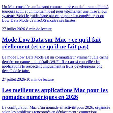
Un Mac considère un hotspot comme un réseau de bureau : illimité,
toujours actif, et un moment idéal pour télécharger une mise à jour
système. Voici le guide étape par étape pour l'en empêcher, et où
Low Data Mode de macOS montre ses limites.
27 juillet 2026
·
8 min de lecture
Mode Low Data sur Mac : ce qu'il fait
réellement (et ce qu'il ne fait pas)
Le mode Low Data Mode est un commutateur vraiment utile caché
derrière un panneau de détails Wi-Fi. Il est aussi conseillé : les
applications le respectent uniquement si leurs développeurs ont
décidé de le faire.
27 juillet 2026
·
10 min de lecture
Les meilleures applications Mac pour les
nomades numériques en 2026
La configuration Mac d’un nomade en activité pour 2026, organisée
selon les problèmes rencontrés en déplacement : connexions