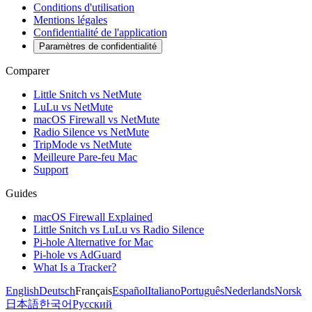
Conditions d'utilisation
Mentions légales
Confidentialité de l'application
Paramètres de confidentialité
Comparer
Little Snitch vs NetMute
LuLu vs NetMute
macOS Firewall vs NetMute
Radio Silence vs NetMute
TripMode vs NetMute
Meilleure Pare-feu Mac
Support
Guides
macOS Firewall Explained
Little Snitch vs LuLu vs Radio Silence
Pi-hole Alternative for Mac
Pi-hole vs AdGuard
What Is a Tracker?
English
Deutsch
Français
Español
Italiano
Português
Nederlands
Norsk
日本語
한국어
Русский