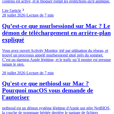
contenu est activé, et le bloquer rompt les restrictions qu'il applique.
Lire l'article
28 juillet 2026
·
Lecture de 7 min
Qu’est-ce que nsurlsessiond sur Mac ? Le
démon de téléchargement en arrière-plan
expliqué
Vous avez ouvert Activity Monitor, trié par utilisation du réseau, et
trouvé un processus appelé nsurlsessiond situé près du sommet.
C’est un daemon Apple légitime, et le trafic qu’il montre est presque
jamais le sien.
28 juillet 2026
·
Lecture de 7 min
Qu'est-ce que netbiosd sur Mac ?
Pourquoi macOS vous demande de
l'autoriser
netbiosd est un démon système légitime d'Apple qui gère NetBIOS,
la couche de nommage héritée derrière le partage de fichiers