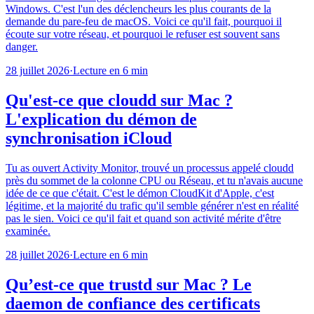
Windows. C'est l'un des déclencheurs les plus courants de la
demande du pare-feu de macOS. Voici ce qu'il fait, pourquoi il
écoute sur votre réseau, et pourquoi le refuser est souvent sans
danger.
28 juillet 2026
·
Lecture en 6 min
Qu'est-ce que cloudd sur Mac ?
L'explication du démon de
synchronisation iCloud
Tu as ouvert Activity Monitor, trouvé un processus appelé cloudd
près du sommet de la colonne CPU ou Réseau, et tu n'avais aucune
idée de ce que c'était. C'est le démon CloudKit d'Apple, c'est
légitime, et la majorité du trafic qu'il semble générer n'est en réalité
pas le sien. Voici ce qu'il fait et quand son activité mérite d'être
examinée.
28 juillet 2026
·
Lecture en 6 min
Qu’est-ce que trustd sur Mac ? Le
daemon de confiance des certificats