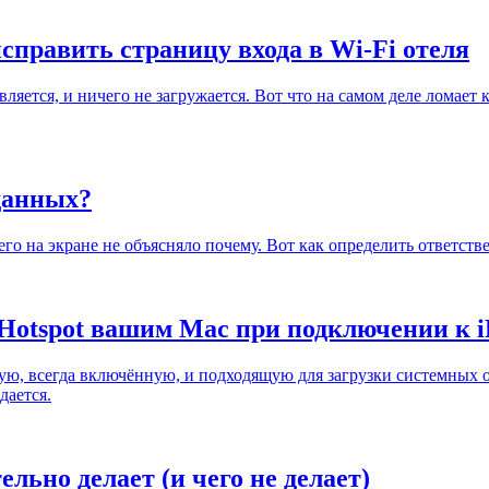
 исправить страницу входа в Wi-Fi отеля
является, и ничего не загружается. Вот что на самом деле лома
данных?
его на экране не объясняло почему. Вот как определить ответств
Hotspot вашим Mac при подключении к i
ую, всегда включённую, и подходящую для загрузки системных 
дается.
льно делает (и чего не делает)