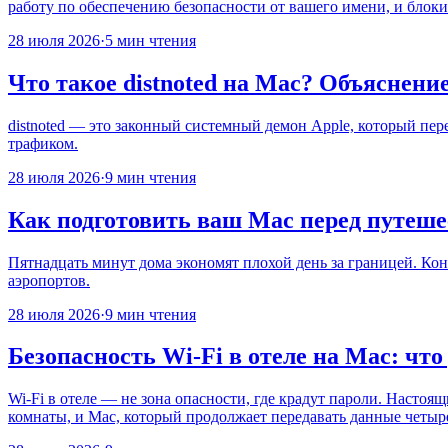
работу по обеспечению безопасности от вашего имени, и блоки
28 июля 2026
·
5 мин чтения
Что такое distnoted на Mac? Объяснен
distnoted — это законный системный демон Apple, который пер
трафиком.
28 июля 2026
·
9 мин чтения
Как подготовить ваш Mac перед путеше
Пятнадцать минут дома экономят плохой день за границей. Конк
аэропортов.
28 июля 2026
·
9 мин чтения
Безопасность Wi-Fi в отеле на Mac: чт
Wi-Fi в отеле — не зона опасности, где крадут пароли. Настоя
комнаты, и Mac, который продолжает передавать данные четыр