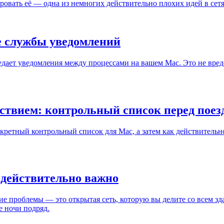
ровать её — одна из немногих действительно плохих идей в сет
ие службы уведомлений
едает уведомления между процессами на вашем Mac. Это не вредо
ствием: контрольный список перед поез
ретный контрольный список для Mac, а затем как действительно з
о действительно важно
щие проблемы — это открытая сеть, которую вы делите со всем з
е ночи подряд.