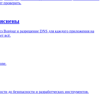
ит проверить.
ъяснены
з Bonjour и разрешение DNS для каждого приложения на
ет всё.
 one.
сти до безопасности и разработческих инструментов.