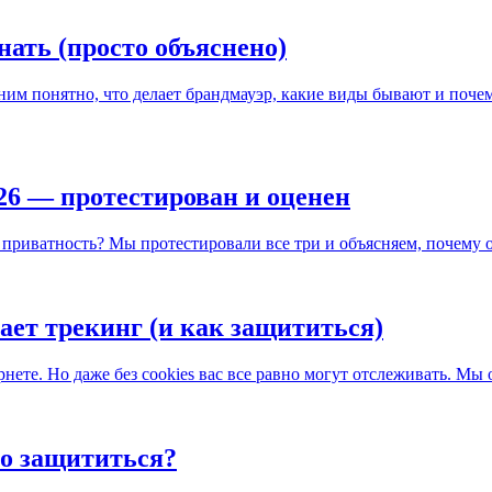
нать (просто объяснено)
им понятно, что делает брандмауэр, какие виды бывают и поче
26 — протестирован и оценен
у приватность? Мы протестировали все три и объясняем, почему 
тает трекинг (и как защититься)
рнете. Но даже без cookies вас все равно могут отслеживать. Мы 
но защититься?