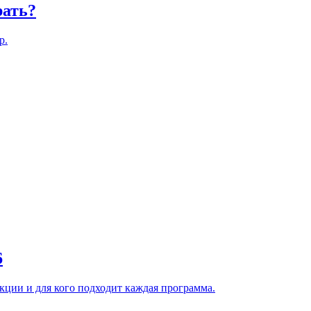
рать?
р.
6
нкции и для кого подходит каждая программа.