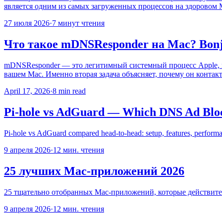
является одним из самых загруженных процессов на здоровом Ma
27 июля 2026
·
7 минут чтения
Что такое mDNSResponder на Mac? Bonj
mDNSResponder — это легитимный системный процесс Apple, в
вашем Mac. Именно вторая задача объясняет, почему он контак
April 17, 2026
·
8 min read
Pi-hole vs AdGuard — Which DNS Ad Bloc
Pi-hole vs AdGuard compared head-to-head: setup, features, performan
9 апреля 2026
·
12 мин. чтения
25 лучших Mac-приложений 2026
25 тщательно отобранных Mac-приложений, которые действител
9 апреля 2026
·
12 мин. чтения