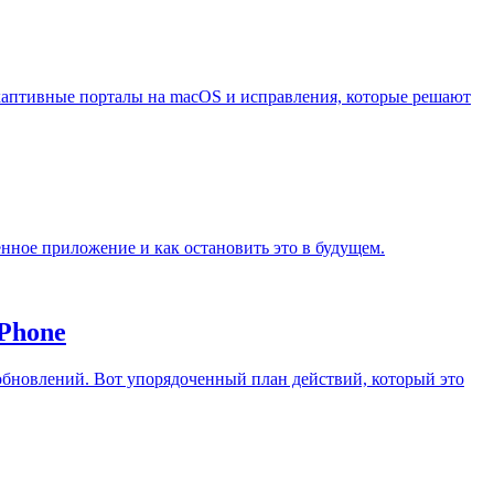
ет каптивные порталы на macOS и исправления, которые решают
енное приложение и как остановить это в будущем.
Phone
обновлений. Вот упорядоченный план действий, который это