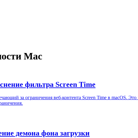
ности Mac
яснение фильтра Screen Time
ечающий за ограничения веб-контента Screen Time в macOS. Это 
раничения.
нение демона фона загрузки