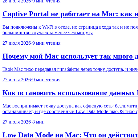
28 июля 2026
·
9 мин чтения
Captive Portal не работает на Mac: как
Вы подключены к Wi-Fi в отеле, но страница входа так и не по
большинство случаев за менее чем минуту.
27 июля 2026
·
9 мин чтения
Почему мой Mac использует так много 
Твой Mac тихо передавал гигабайты через точку доступа, и нич
27 июля 2026
·
9 мин чтения
Как остановить использование данных 
Mac воспринимает точку доступа как офисную сеть: безлимитн
останавливает, и где собственный Low Data Mode macOS тихо с
27 июля 2026
·
8 мин
Low Data Mode на Mac: Что он действите