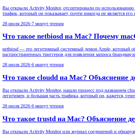
Вы открыли Activity Monitor, отсортировали по использованию
трафик, который он показывает, почти никогда не является его
28 июля 2026
·
7 минут чтения
Что такое netbiosd на Mac? Почему ma
netbiosd — это легитимный системный демон Apple, который о
распространенных триггеров для появления запроса брандмауэра
28 июля 2026
·
6 минут чтения
Что такое cloudd на Mac? Объяснение 
Вы открыли Activity Monitor, нашли процесс под названием clou
легитимен, и большая часть трафика, который он, кажется, гене
28 июля 2026
·
6 минут чтения
Что такое trustd на Mac? Объяснение д
Вы открыли Activity Monitor или журнал соединений и обнаружи