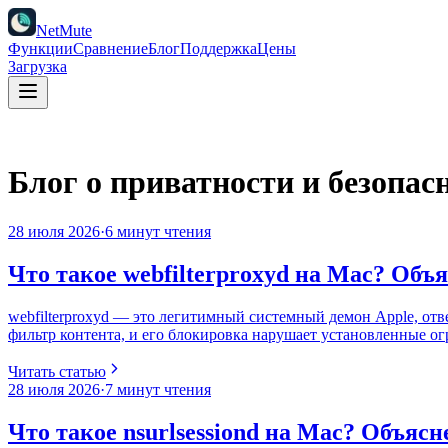
NetMute
Функции
Сравнение
Блог
Поддержка
Цены
Загрузка
Блог о приватности и безопас
28 июля 2026
·
6 минут чтения
Что такое webfilterproxyd на Mac? Объ
webfilterproxyd — это легитимный системный демон Apple, отв
фильтр контента, и его блокировка нарушает установленные ог
Читать статью
28 июля 2026
·
7 минут чтения
Что такое nsurlsessiond на Mac? Объяс