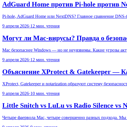
AdGuard Home против Pi-hole против 
Pi-hole, AdGuard Home или NextDNS? Главное сравнение DNS-
9 апреля 2026
·
12 мин. чтения
Могут ли Mac-вирусы? Правда о безоп
Mac безопаснее Windows — но не неуязвимы. Какие угрозы акту
9 апреля 2026
·
12 мин. чтения
Объяснение XProtect & Gatekeeper — Ка
XProtect, Gatekeeper и notarization образуют систему безопасн
9 апреля 2026
·
10 мин. чтения
Little Snitch vs LuLu vs Radio Silence 
Четыре фаервола Mac, четыре совершенно разных подхода. Мы ср