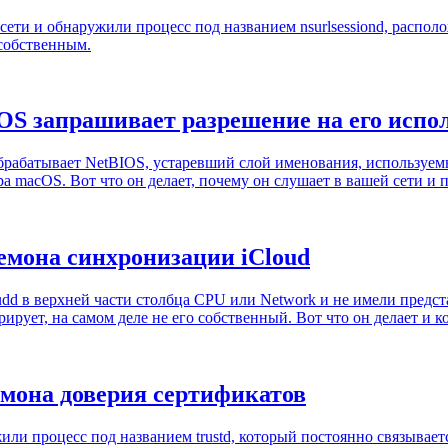
 сети и обнаружили процесс под названием nsurlsessiond, расп
 собственным.
cOS запрашивает разрешение на его испо
брабатывает NetBIOS, устаревший слой именования, используем
 macOS. Вот что он делает, почему он слушает в вашей сети и по
демона синхронизации iCloud
dd в верхней части столбца CPU или Network и не имели представ
рирует, на самом деле не его собственный. Вот что он делает и к
емона доверия сертификатов
ли процесс под названием trustd, который постоянно связываетс