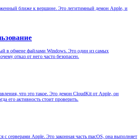
оложенный ближе к вершине. Это легитимный демон Apple, и
льзование
ый в обмене файлами Windows. Это один из самых
чему отказ от него часто безопасен.
ления, что это такое. Это демон CloudKit от Apple, он
огда его активность стоит проверить.
я с серверами Apple. Это законная часть macOS, она выполняет