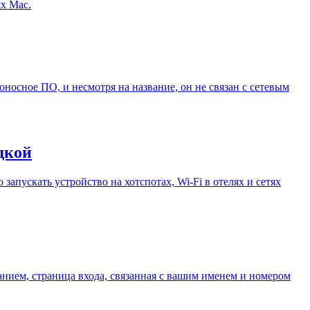
ях Mac.
носное ПО, и несмотря на название, он не связан с сетевым
дкой
апускать устройство на хотспотах, Wi-Fi в отелях и сетях
данием, страница входа, связанная с вашим именем и номером