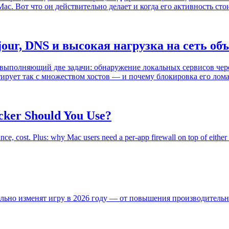
c. Вот что он действительно делает и когда его активность сто
our, DNS и высокая нагрузка на сеть об
ыполняющий две задачи: обнаружение локальных сервисов чере
тирует так с множеством хостов — и почему блокировка его лома
ker Should You Use?
ce, cost. Plus: why Mac users need a per-app firewall on top of either
ьно изменят игру в 2026 году — от повышения производительно