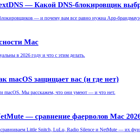
NextDNS — Какой DNS-блокировщик выб
блокировщиков — и почему вам все равно нужна App-брандмауэ
асности Mac
альны в 2026 году и что с этим делать.
к macOS защищает вас (и где нет)
ости macOS. Мы расскажем, что они умеют — и что нет.
vs NetMute — сравнение фаерволов Mac 202
авниваем Little Snitch, LuLu, Radio Silence и NetMute — их фу