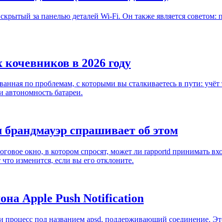
крытый за панелью деталей Wi-Fi. Он также является советом: 
кочевников в 2026 году
ванная по проблемам, с которыми вы сталкиваетесь в пути: учёт 
и автономность батареи.
ш брандмауэр спрашивает об этом
говое окно, в котором спросят, может ли rapportd принимать вх
т что изменится, если вы его отклоните.
на Apple Push Notification
и процесс под названием apsd, поддерживающий соединение. Это 