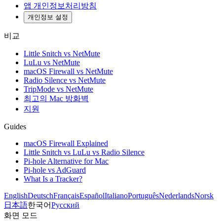
앱 개인정보처리방침
개인정보 설정
비교
Little Snitch vs NetMute
LuLu vs NetMute
macOS Firewall vs NetMute
Radio Silence vs NetMute
TripMode vs NetMute
최고의 Mac 방화벽
지원
Guides
macOS Firewall Explained
Little Snitch vs LuLu vs Radio Silence
Pi-hole Alternative for Mac
Pi-hole vs AdGuard
What Is a Tracker?
English
Deutsch
Français
Español
Italiano
Português
Nederlands
Norsk
日本語
한국어
Русский
화면 모드