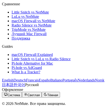
Сравнение
Little Snitch vs NetMute
LuLu vs NetMute
macOS Firewall vs NetMute
Radio Silence vs NetMute
TripMode vs NetMute
Лучший Mac Firewall
Поддержка
Guides
macOS Firewall Explained
Little Snitch vs LuLu vs Radio Silence
Pi-hole Alternative for Mac
Pi-hole vs AdGuard
What Is a Tracker?
English
Deutsch
Français
Español
Italiano
Português
Nederlands
Norsk
日本語
한국어
Русский
Оформление
Система
Светлая
Тёмная
© 2026 NetMute. Все права защищены.