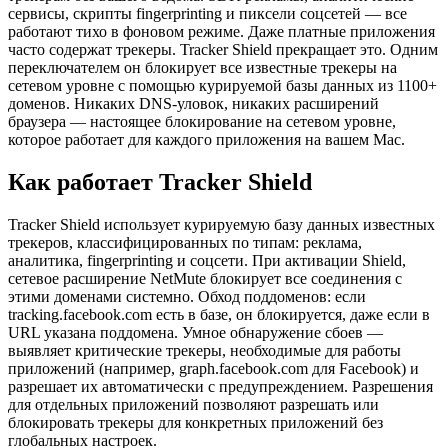
сервисы, скрипты fingerprinting и пиксели соцсетей — все
работают тихо в фоновом режиме. Даже платные приложения
часто содержат трекеры. Tracker Shield прекращает это. Одним
переключателем он блокирует все известные трекеры на
сетевом уровне с помощью курируемой базы данных из 1100+
доменов. Никаких DNS-уловок, никаких расширений
браузера — настоящее блокирование на сетевом уровне,
которое работает для каждого приложения на вашем Mac.
Как работает Tracker Shield
Tracker Shield использует курируемую базу данных известных
трекеров, классифицированных по типам: реклама,
аналитика, fingerprinting и соцсети. При активации Shield,
сетевое расширение NetMute блокирует все соединения с
этими доменами системно. Обход поддоменов: если
tracking.facebook.com есть в базе, он блокируется, даже если в
URL указана поддомена. Умное обнаружение сбоев —
выявляет критические трекеры, необходимые для работы
приложений (например, graph.facebook.com для Facebook) и
разрешает их автоматически с предупреждением. Разрешения
для отдельных приложений позволяют разрешать или
блокировать трекеры для конкретных приложений без
глобальных настроек.