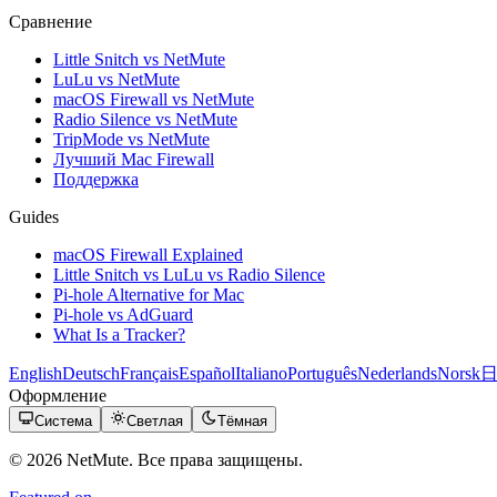
Сравнение
Little Snitch vs NetMute
LuLu vs NetMute
macOS Firewall vs NetMute
Radio Silence vs NetMute
TripMode vs NetMute
Лучший Mac Firewall
Поддержка
Guides
macOS Firewall Explained
Little Snitch vs LuLu vs Radio Silence
Pi-hole Alternative for Mac
Pi-hole vs AdGuard
What Is a Tracker?
English
Deutsch
Français
Español
Italiano
Português
Nederlands
Norsk
Оформление
Система
Светлая
Тёмная
© 2026 NetMute. Все права защищены.