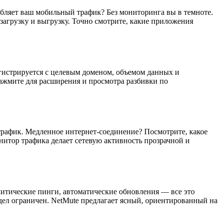
ебляет ваш мобильный трафик? Без мониторинга вы в темноте.
агрузку и выгрузку. Точно смотрите, какие приложения
егистрируется с целевым доменом, объемом данных и
ажмите для расширения и просмотра разбивки по
трафик. Медленное интернет-соединение? Посмотрите, какое
итор трафика делает сетевую активность прозрачной и
литические пинги, автоматические обновления — все это
дел ограничен. NetMute предлагает ясный, ориентированный на