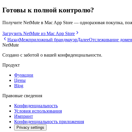
Готовы к полной контролю?
Получите NetMute в Mac App Store — одноразовая покупка, п
Загрузить NetMute из Mac App Store
Назад
Межприложный брандмауэр
Далее
Отслеживание доме
NetMute
Создано с заботой о вашей конфиденциальности.
Продукт
Функции
Цены
Blog
Правовые сведения
Конфиденциальность
Условия использования
Импринт
Конфиденциальность приложения
Privacy settings