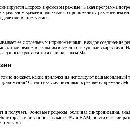
хронизируется Dropbox в фоновом режиме? Какая программа потр
в реальном времени для каждого приложения с разделением на з
еделе или в этом месяце.
связывает ее с отдельными приложениями. Каждое соединение р
омпактный режим в реальном времени с текущими скоростями. Н
се данные хранятся локально на вашем Mac.
изни
а точно покажет, какие приложения используют ваш мобильный 
приложения? Следите за соединениями в реальном времени. Мон
ет и получает. Фоновые процессы, облачная синхронизация, ана
Монитор активности показывает CPU и RAM, но его сетевой раз
 отчетами.