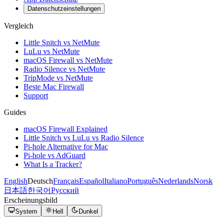
Datenschutzeinstellungen
Vergleich
Little Snitch vs NetMute
LuLu vs NetMute
macOS Firewall vs NetMute
Radio Silence vs NetMute
TripMode vs NetMute
Beste Mac Firewall
Support
Guides
macOS Firewall Explained
Little Snitch vs LuLu vs Radio Silence
Pi-hole Alternative for Mac
Pi-hole vs AdGuard
What Is a Tracker?
English
Deutsch
Français
Español
Italiano
Português
Nederlands
Norsk
日本語
한국어
Русский
Erscheinungsbild
System
Hell
Dunkel